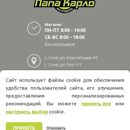
Магазин
ПН-ПТ 8:00 - 19:00
СБ-ВС 8:00 - 18:00
без перерывов
г. Сочи, ул. Конституции 44
г. Сочи, ул. Роз 115
г. Адлер, ул Авиационная
28/10
Сайт использует файлы cookie для обеспечения
удобства пользователей сайта, его улучшения,
8
(800)
222 02 01
предоставления персонализированных
Информация на сайте papakarlotools.ru не является публичной
рекомендаций. Вы можете
или
принять все
офертой. Указанные цены действуют только при оформлении заказа
cookie.
через интернет-магазин papakarlotools.ru.
настроить выбор
Цены в пунктах выдачи заказов и розничных магазинах компании
Папа Карло могут отличаться от указанных на сайте.
ПРИНЯТЬ
Отклонить