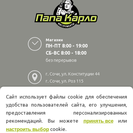
Магазин
ПН-ПТ 8:00 - 19:00
СБ-ВС 8:00 - 18:00
без перерывов
г. Сочи, ул. Конституции 44
г. Сочи, ул. Роз 115
г. Адлер, ул Авиационная
28/10
Сайт использует файлы cookie для обеспечения
удобства пользователей сайта, его улучшения,
8
(800)
222 02 01
предоставления персонализированных
Информация на сайте papakarlotools.ru не является публичной
рекомендаций. Вы можете
или
принять все
офертой. Указанные цены действуют только при оформлении заказа
через интернет-магазин papakarlotools.ru.
cookie.
настроить выбор