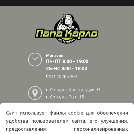
Магазин
ПН-ПТ 8:00 - 19:00
СБ-ВС 8:00 - 18:00
без перерывов
г. Сочи, ул. Конституции 44
г. Сочи, ул. Роз 115
г. Адлер, ул Авиационная
28/10
Сайт использует файлы cookie для обеспечения
удобства пользователей сайта, его улучшения,
8
(800)
222 02 01
предоставления персонализированных
Информация на сайте papakarlotools.ru не является публичной