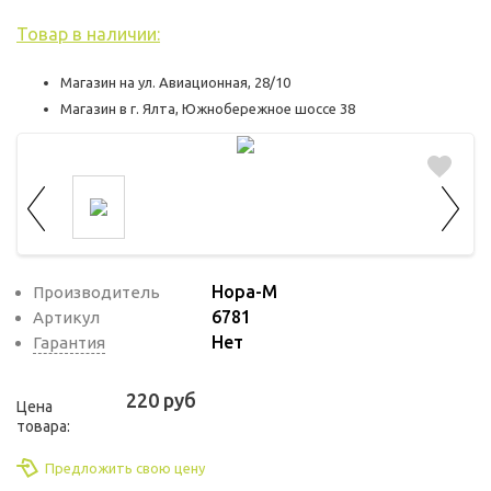
используются для оценки поведения
пользователей на сайте. Эти файлы cookie
Товар в наличии:
помогают понять, как используется сайт,
Магазин на ул. Авиационная, 28/10
чтобы увеличить его производительность
Магазин в г. Ялта, Южнобережное шоссе 38
и сделать функционал сайта максимально
удобным для пользователей.
Рекламные файлы cookie используются
для целей маркетинга и улучшения
качества рекламы. Эти файлы cookie
помогают обеспечить максимально
Нора-М
Производитель
высокую точность и ценность содержания
6781
Артикул
маркетинговых и рекламных материалов
Нет
Гарантия
для пользователей сайта.
220 руб
Цена
товара:
Предложить свою цену