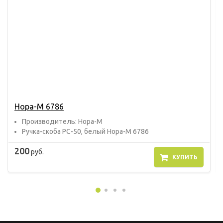
Нора-М 6786
Прoизвoдитель: Нора-М
Ручка-скоба РС-50, белый Нора-М 6786
200
руб.
КУПИТЬ