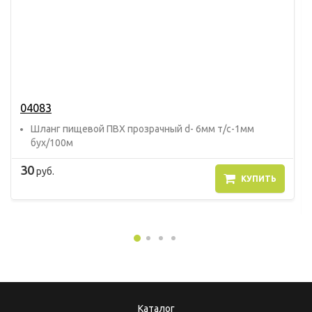
04083
Шланг пищевой ПВХ прозрачный d- 6мм т/с-1мм
бух/100м
30
руб.
КУПИТЬ
Каталог