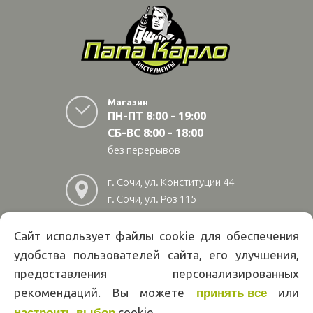
Магазин
ПН-ПТ 8:00 - 19:00
СБ-ВС 8:00 - 18:00
без перерывов
г. Сочи, ул. Конституции 44
г. Сочи, ул. Роз 115
г. Адлер, ул Авиационная
28/10
Сайт использует файлы cookie для обеспечения
удобства пользователей сайта, его улучшения,
8
(800)
222 02 01
предоставления персонализированных
Информация на сайте papakarlotools.ru не является публичной
рекомендаций. Вы можете
или
принять все
офертой. Указанные цены действуют только при оформлении заказа
через интернет-магазин papakarlotools.ru.
cookie.
настроить выбор