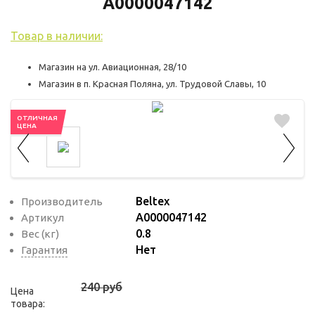
используются для оценки поведения
А0000047142
пользователей на сайте. Эти файлы cookie
Товар в наличии:
помогают понять, как используется сайт,
чтобы увеличить его производительность
Магазин на ул. Авиационная, 28/10
и сделать функционал сайта максимально
Магазин в п. Красная Поляна, ул. Трудовой Славы, 10
удобным для пользователей.
ОТЛИЧНАЯ
Рекламные файлы cookie используются
ЦЕНА
для целей маркетинга и улучшения
качества рекламы. Эти файлы cookie
помогают обеспечить максимально
высокую точность и ценность содержания
Beltex
Производитель
маркетинговых и рекламных материалов
А0000047142
Артикул
0.8
Вес (кг)
для пользователей сайта.
Нет
Гарантия
240 руб
Цена
товара: