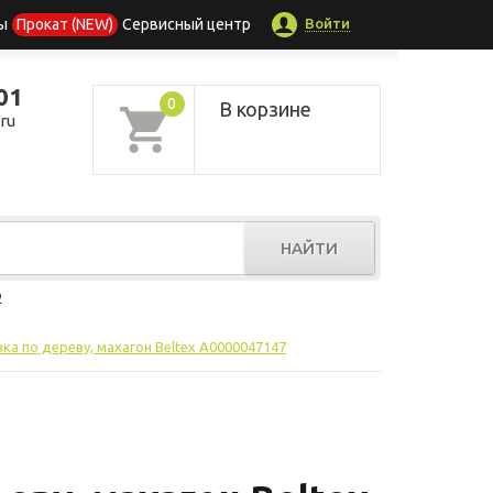
Войти
ы
Прокат (NEW)
Сервисный центр
01
0
В корзине
ru
НАЙТИ
р
ка по дереву, махагон Beltex А0000047147