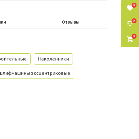
0
0
ики
Отзывы
0
троительные
Наколенники
Шлифмашины эксцентриковые