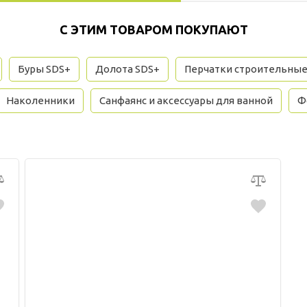
С ЭТИМ ТОВАРОМ ПОКУПАЮТ
Буры SDS+
Долота SDS+
Перчатки строительны
Наколенники
Санфаянс и аксессуары для ванной
Ф