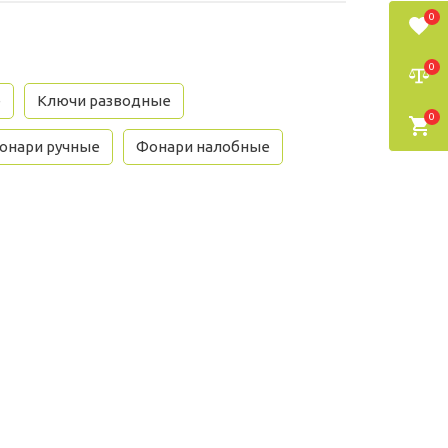
0
0
е
Ключи разводные
0
онари ручные
Фонари налобные