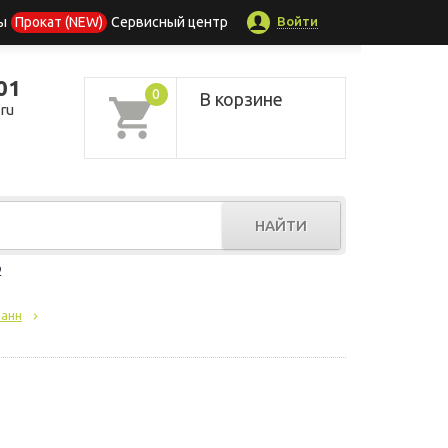
Войти
ы
Прокат (NEW)
Сервисный центр
01
0
В корзине
ru
НАЙТИ
р
ванн