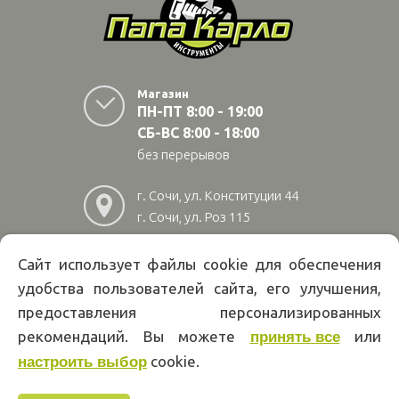
Магазин
ПН-ПТ 8:00 - 19:00
СБ-ВС 8:00 - 18:00
без перерывов
г. Сочи, ул. Конституции 44
г. Сочи, ул. Роз 115
г. Адлер, ул Авиационная
28/10
Сайт использует файлы cookie для обеспечения
удобства пользователей сайта, его улучшения,
8
(800)
222 02 01
предоставления персонализированных
Информация на сайте papakarlotools.ru не является публичной
рекомендаций. Вы можете
или
принять все
офертой. Указанные цены действуют только при оформлении заказа
cookie.
через интернет-магазин papakarlotools.ru.
настроить выбор
Цены в пунктах выдачи заказов и розничных магазинах компании
Папа Карло могут отличаться от указанных на сайте.