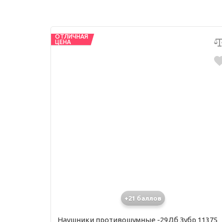
ОТЛИЧНАЯ
ЦЕНА
+21 баллов
Наушники противошумные -29Дб Зубр 11375