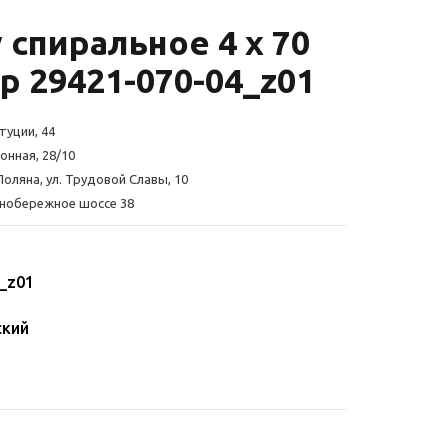
 спиральное 4 х 70
 29421-070-04_z01
туции, 44
онная, 28/10
Поляна, ул. Трудовой Славы, 10
жнобережное шоссе 38
_z01
ский