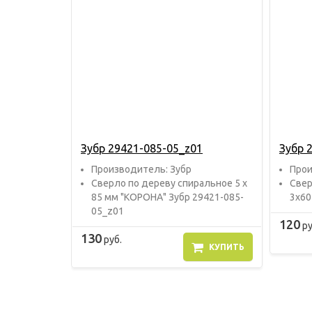
Зубр 29421-085-05_z01
Зубр 
Прoизвoдитель: Зубр
Прoи
Сверло по дереву спиральное 5 х
Свер
85 мм "КОРОНА" Зубр 29421-085-
3х60
05_z01
120
ру
130
руб.
КУПИТЬ