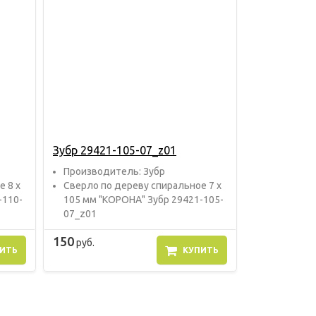
Зубр 29421-105-07_z01
Прoизвoдитель: Зубр
е 8 х
Сверло по дереву спиральное 7 х
-110-
105 мм "КОРОНА" Зубр 29421-105-
07_z01
150
руб.
ИТЬ
КУПИТЬ