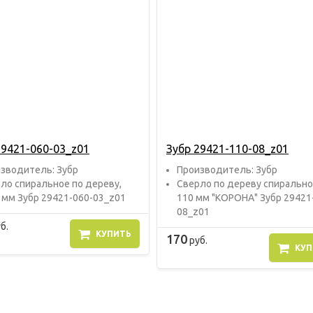
29421-060-03_z01
Зубр 29421-110-08_z01
звoдитель: Зубр
Прoизвoдитель: Зубр
ло спиральное по дереву,
Сверло по дереву спирально
 мм Зубр 29421-060-03_z01
110 мм "КОРОНА" Зубр 29421
08_z01
б.
КУПИТЬ
170
руб.
КУП