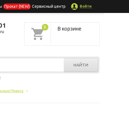
Войти
ы
Прокат (NEW)
Сервисный центр
01
0
В корзине
ru
НАЙТИ
р
льные/Левиса