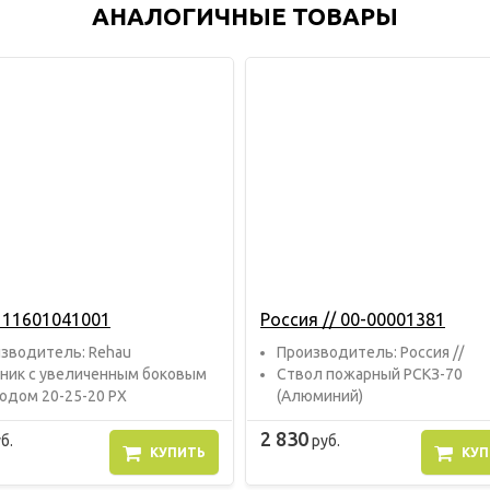
АНАЛОГИЧНЫЕ ТОВАРЫ
 11601041001
Россия // 00-00001381
звoдитель: Rehau
Прoизвoдитель: Россия //
ник с увеличенным боковым
Ствол пожарный РСКЗ-70
одом 20-25-20 PX
(Алюминий)
2 830
б.
руб.
КУПИТЬ
КУП