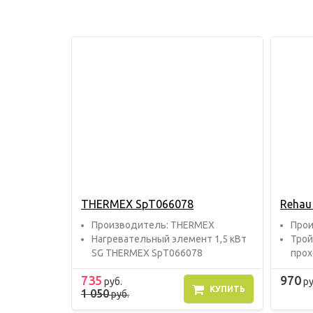
THERMEX SpT066078
Rehau
Прoизвoдитель: THERMEX
Прoи
Нагревательный элемент 1,5 кВт
Трой
SG THERMEX SpT066078
прох
735
970
руб.
ру
КУПИТЬ
1 050
руб.