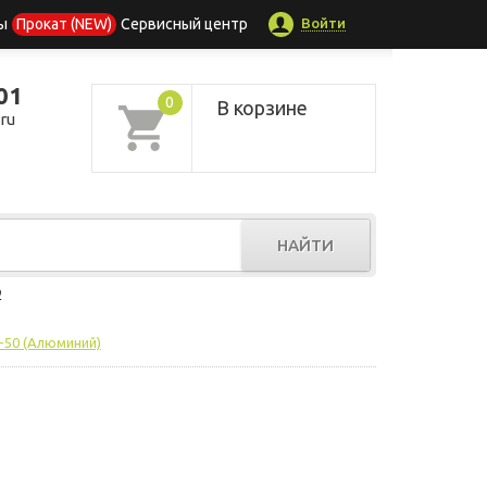
Войти
ы
Прокат (NEW)
Сервисный центр
01
0
В корзине
ru
НАЙТИ
р
-50 (Алюминий)