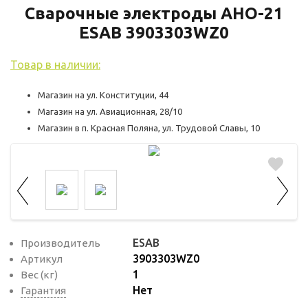
используются для оценки поведения
Сварочные электроды АНО-21
пользователей на сайте. Эти файлы cookie
ESAB 3903303WZ0
помогают понять, как используется сайт,
чтобы увеличить его производительность
Товар в наличии:
и сделать функционал сайта максимально
удобным для пользователей.
Магазин на ул. Конституции, 44
Магазин на ул. Авиационная, 28/10
Рекламные файлы cookie используются
Магазин в п. Красная Поляна, ул. Трудовой Славы, 10
для целей маркетинга и улучшения
качества рекламы. Эти файлы cookie
помогают обеспечить максимально
высокую точность и ценность содержания
маркетинговых и рекламных материалов
для пользователей сайта.
ESAB
Производитель
3903303WZ0
Артикул
1
Вес (кг)
Нет
Гарантия