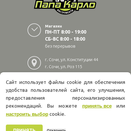
Магазин
ПН-ПТ 8:00 - 19:00
СБ-ВС 8:00 - 18:00
без перерывов
г. Сочи, ул. Конституции 44
г. Сочи, ул. Роз 115
г. Адлер, ул Авиационная
28/10
Сайт использует файлы cookie для обеспечения
удобства пользователей сайта, его улучшения,
8
(800)
222 02 01
предоставления персонализированных
Информация на сайте papakarlotools.ru не является публичной
рекомендаций. Вы можете
или
принять все
офертой. Указанные цены действуют только при оформлении заказа
через интернет-магазин papakarlotools.ru.
cookie.
настроить выбор
Цены в пунктах выдачи заказов и розничных магазинах компании
Папа Карло могут отличаться от указанных на сайте.
ПРИНЯТЬ
Отклонить