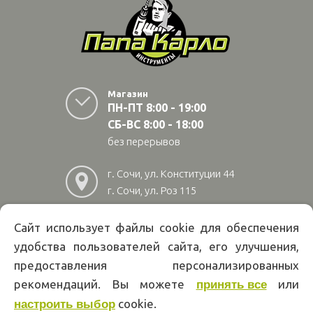
Магазин
ПН-ПТ 8:00 - 19:00
СБ-ВС 8:00 - 18:00
без перерывов
г. Сочи, ул. Конституции 44
г. Сочи, ул. Роз 115
г. Адлер, ул Авиационная
28/10
Сайт использует файлы cookie для обеспечения
удобства пользователей сайта, его улучшения,
8
(800)
222 02 01
предоставления персонализированных
Информация на сайте papakarlotools.ru не является публичной
рекомендаций. Вы можете
или
принять все
офертой. Указанные цены действуют только при оформлении заказа
через интернет-магазин papakarlotools.ru.
cookie.
настроить выбор