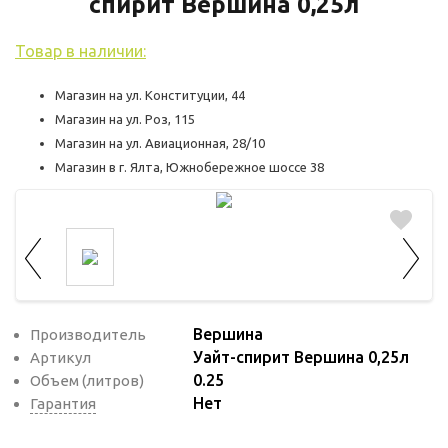
используются для оценки поведения
спирит Вершина 0,25л
пользователей на сайте. Эти файлы cookie
Товар в наличии:
помогают понять, как используется сайт,
чтобы увеличить его производительность
Магазин на ул. Конституции, 44
и сделать функционал сайта максимально
Магазин на ул. Роз, 115
удобным для пользователей.
Магазин на ул. Авиационная, 28/10
Магазин в г. Ялта, Южнобережное шоссе 38
Рекламные файлы cookie используются
для целей маркетинга и улучшения
качества рекламы. Эти файлы cookie
помогают обеспечить максимально
высокую точность и ценность содержания
маркетинговых и рекламных материалов
для пользователей сайта.
Вершина
Производитель
Уайт-спирит Вершина 0,25л
Артикул
0.25
Объем (литров)
Нет
Гарантия