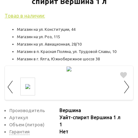
используются для оценки поведения
спирит Вершина 1 л
пользователей на сайте. Эти файлы cookie
Товар в наличии:
помогают понять, как используется сайт,
чтобы увеличить его производительность
Магазин на ул. Конституции, 44
и сделать функционал сайта максимально
Магазин на ул. Роз, 115
удобным для пользователей.
Магазин на ул. Авиационная, 28/10
Магазин в п. Красная Поляна, ул. Трудовой Славы, 10
Рекламные файлы cookie используются
Магазин в г. Ялта, Южнобережное шоссе 38
для целей маркетинга и улучшения
качества рекламы. Эти файлы cookie
помогают обеспечить максимально
высокую точность и ценность содержания
маркетинговых и рекламных материалов
для пользователей сайта.
Вершина
Производитель
Уайт-спирит Вершина 1 л
Артикул
1
Объем (литров)
Нет
Гарантия