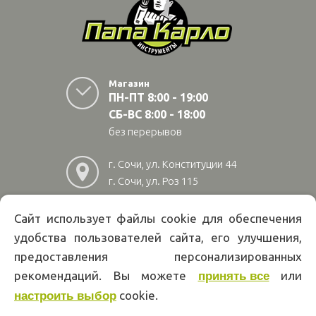
Магазин
ПН-ПТ 8:00 - 19:00
СБ-ВС 8:00 - 18:00
без перерывов
г. Сочи, ул. Конституции 44
г. Сочи, ул. Роз 115
г. Адлер, ул Авиационная
28/10
Сайт использует файлы cookie для обеспечения
удобства пользователей сайта, его улучшения,
8
(800)
222 02 01
предоставления персонализированных
Информация на сайте papakarlotools.ru не является публичной
рекомендаций. Вы можете
или
принять все
офертой. Указанные цены действуют только при оформлении заказа
через интернет-магазин papakarlotools.ru.
cookie.
настроить выбор
Цены в пунктах выдачи заказов и розничных магазинах компании