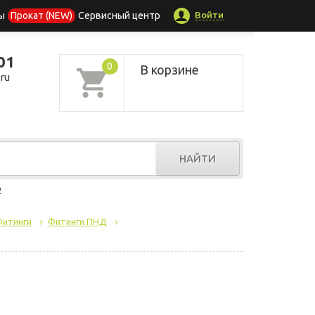
Войти
ы
Прокат (NEW)
Сервисный центр
01
0
В корзине
ru
НАЙТИ
р
Фитинги
Фитинги ПНД