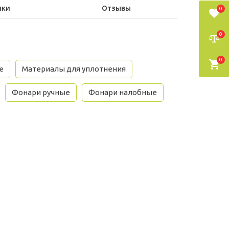
ики
Отзывы
0
0
0
е
Материалы для уплотнения
Фонари ручные
Фонари налобные