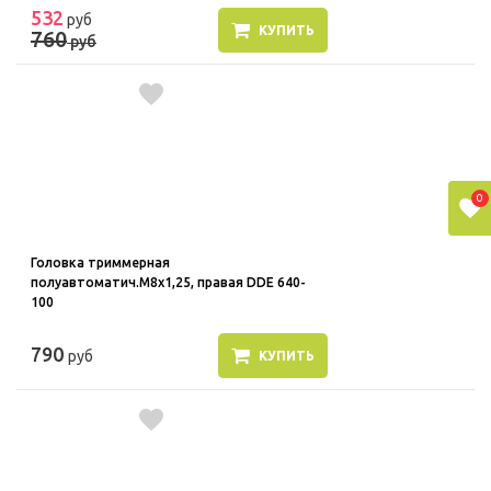
532
руб
КУПИТЬ
760
руб
0
Головка триммерная
полуавтоматич.М8х1,25, правая DDE 640-
100
790
руб
КУПИТЬ