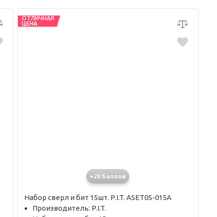
ОТЛИЧНАЯ
ЦЕНА
+28 баллов
Набор сверл и бит 15шт. P.I.T. ASET05-015A
Производитель: P.I.T.