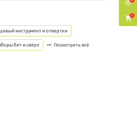
0
0
цевый инструмент и отвертки
боры бит и свёрл
Посмотреть всё