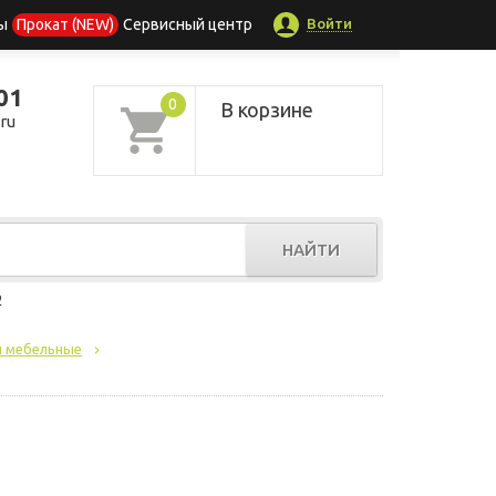
Войти
ы
Прокат (NEW)
Сервисный центр
01
0
В корзине
ru
НАЙТИ
р
 мебельные