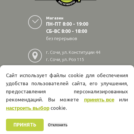
Магазин
ПН-ПТ 8:00 - 19:00
СБ-ВС 8:00 - 18:00
без перерывов
г. Сочи, ул. Конституции 44
г. Сочи, ул. Роз 115
г. Адлер, ул Авиационная
28/10
Сайт использует файлы cookie для обеспечения
удобства пользователей сайта, его улучшения,
8
(800)
222 02 01
предоставления персонализированных
Информация на сайте papakarlotools.ru не является публичной
рекомендаций. Вы можете
или
принять все
офертой. Указанные цены действуют только при оформлении заказа
cookie.
через интернет-магазин papakarlotools.ru.
настроить выбор
Цены в пунктах выдачи заказов и розничных магазинах компании
Папа Карло могут отличаться от указанных на сайте.
ПРИНЯТЬ
Отклонить