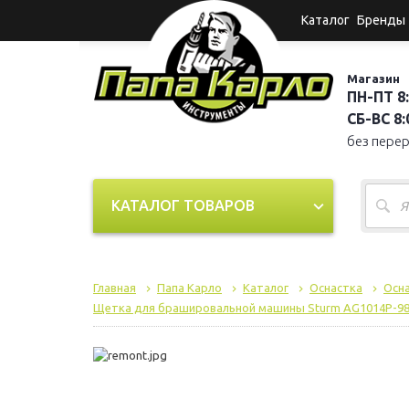
Каталог
Бренды
Магазин
ПН-ПТ 8:
СБ-ВС 8:0
без пере
КАТАЛОГ ТОВАРОВ
Главная
Папа Карло
Каталог
Оснастка
Осна
Щетка для брашировальной машины Sturm AG1014Р-9