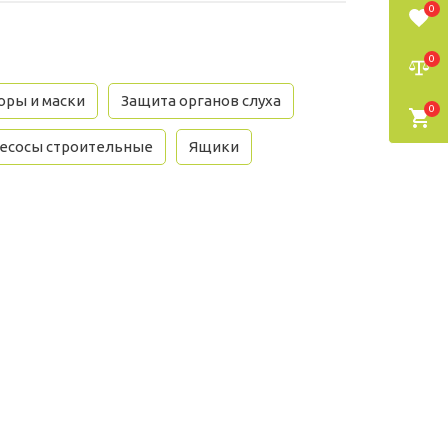
0
0
оры и маски
Защита органов слуха
0
есосы строительные
Ящики