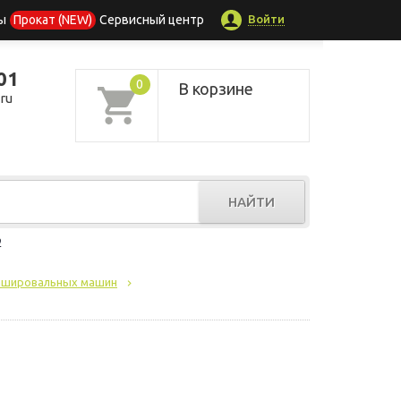
Войти
ы
Прокат (NEW)
Сервисный центр
01
0
В корзине
ru
НАЙТИ
р
ашировальных машин