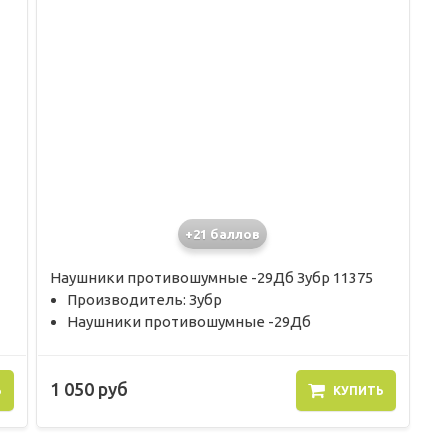
+21 баллов
Наушники противошумные -29Дб Зубр 11375
Производитель: Зубр
Наушники противошумные -29Дб
1 050 руб
Ь
КУПИТЬ