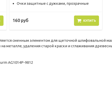
Очки защитные с дужками, прозрачные
160 руб
Ь
КУПИТЬ
вляется сменным элементом для щеточной шлифовальной маш
 на металле, удаления старой краски и сглаживания древес
turm AG1014P-9812