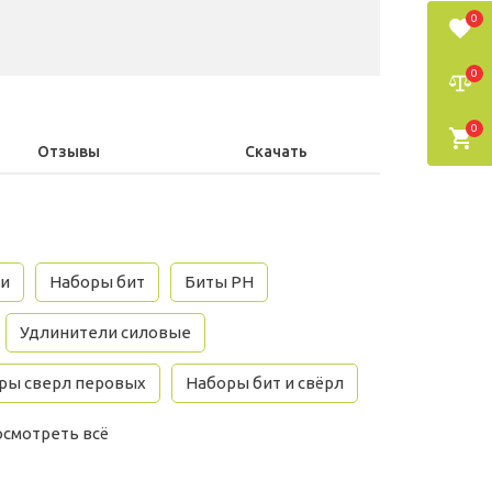
0
0
0
Отзывы
Скачать
ки
Наборы бит
Биты PH
Удлинители силовые
ры сверл перовых
Наборы бит и свёрл
осмотреть всё