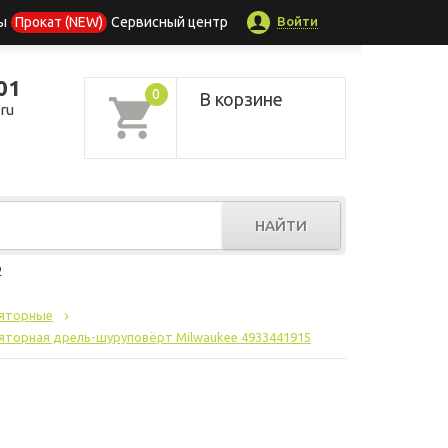
Войти
ы
Прокат (NEW)
Сервисный центр
01
0
В корзине
ru
НАЙТИ
р
ляторные
яторная дрель-шуруповёрт Milwaukee 4933441915