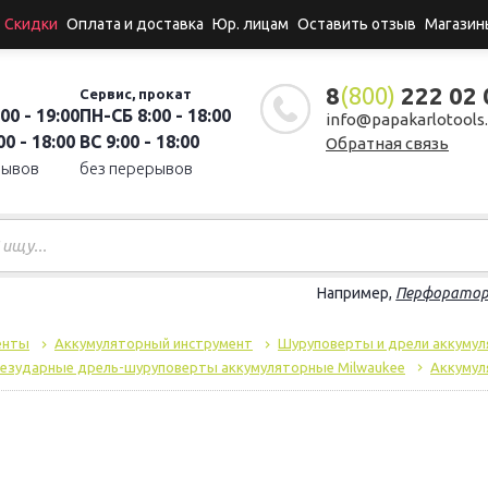
Скидки
Оплата и доставка
Юр. лицам
Оставить отзыв
Магазин
8
(800)
222 02 
Сервис, прокат
00 - 19:00
ПН-СБ 8:00 - 18:00
info@papakarlotools.
0 - 18:00
ВС 9:00 - 18:00
Обратная связь
рывов
без перерывов
Например,
Перфорато
енты
Аккумуляторный инструмент
Шуруповерты и дрели аккуму
езударные дрель-шуруповерты аккумуляторные Milwaukee
Аккумул