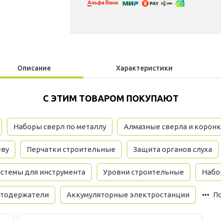
Описание
Характеристики
С ЭТИМ ТОВАРОМ ПОКУПАЮТ
Наборы сверл по металлу
Алмазные сверла и корон
еву
Перчатки строительные
Защита органов слуха
стемы для инструмента
Уровни строительные
Набо
тодержатели
Аккумуляторные электростанции
П