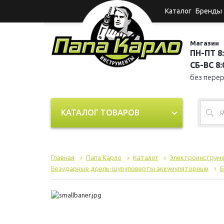
Каталог
Бренды
Магазин
ПН-ПТ 8:
СБ-ВС 8:0
без пере
КАТАЛОГ ТОВАРОВ
Главная
Папа Карло
Каталог
Электроинструм
Безударные дрель-шуруповерты аккумуляторные
Б