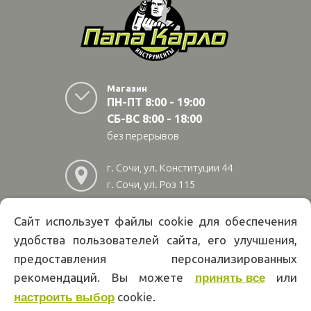
Магазин
ПН-ПТ 8:00 - 19:00
СБ-ВС 8:00 - 18:00
без перерывов
г. Сочи, ул. Конституции 44
г. Сочи, ул. Роз 115
г. Адлер, ул Авиационная
28/10
Сайт использует файлы cookie для обеспечения
удобства пользователей сайта, его улучшения,
8
(800)
222 02 01
предоставления персонализированных
Информация на сайте papakarlotools.ru не является публичной
рекомендаций. Вы можете
или
принять все
офертой. Указанные цены действуют только при оформлении заказа
cookie.
через интернет-магазин papakarlotools.ru.
настроить выбор
Цены в пунктах выдачи заказов и розничных магазинах компании