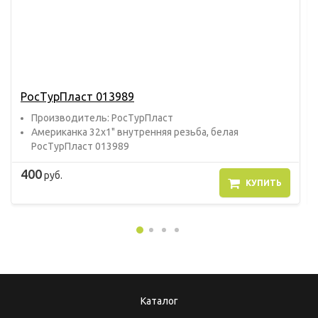
РосТурПласт 013989
Прoизвoдитель: РосТурПласт
Американка 32х1" внутренняя резьба, белая
РосТурПласт 013989
400
руб.
КУПИТЬ
Каталог