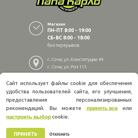
Магазин
ПН-ПТ 8:00 - 19:00
СБ-ВС 8:00 - 18:00
без перерывов
г. Сочи, ул. Конституции 44
г. Сочи, ул. Роз 115
г. Адлер, ул Авиационная
28/10
Сайт использует файлы cookie для обеспечения
удобства пользователей сайта, его улучшения,
8
(800)
222 02 01
предоставления персонализированных
Информация на сайте papakarlotools.ru не является публичной
рекомендаций. Вы можете
или
принять все
офертой. Указанные цены действуют только при оформлении заказа
cookie.
через интернет-магазин papakarlotools.ru.
настроить выбор
Цены в пунктах выдачи заказов и розничных магазинах компании
Папа Карло могут отличаться от указанных на сайте.
ПРИНЯТЬ
Отклонить