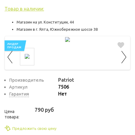
используются для оценки поведения
пользователей на сайте. Эти файлы cookie
Товар в наличии:
помогают понять, как используется сайт,
Магазин на ул. Конституции, 44
чтобы увеличить его производительность
Магазин в г. Ялта, Южнобережное шоссе 38
и сделать функционал сайта максимально
удобным для пользователей.
ЛИДЕР
ПРОДАЖ
Рекламные файлы cookie используются
для целей маркетинга и улучшения
качества рекламы. Эти файлы cookie
помогают обеспечить максимально
Patriot
Производитель
высокую точность и ценность содержания
7506
Артикул
маркетинговых и рекламных материалов
Нет
Гарантия
для пользователей сайта.
790 руб
Цена
товара:
Предложить свою цену