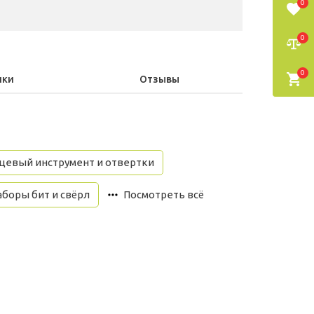
0
0
0
ики
Отзывы
цевый инструмент и отвертки
боры бит и свёрл
Посмотреть всё