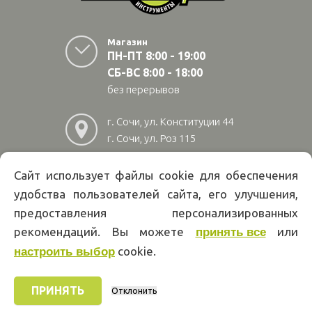
Магазин
ПН-ПТ 8:00 - 19:00
СБ-ВС 8:00 - 18:00
без перерывов
г. Сочи, ул. Конституции 44
г. Сочи, ул. Роз 115
г. Адлер, ул Авиационная
28/10
Сайт использует файлы cookie для обеспечения
удобства пользователей сайта, его улучшения,
8
(800)
222 02 01
предоставления персонализированных
Информация на сайте papakarlotools.ru не является публичной
рекомендаций. Вы можете
или
принять все
офертой. Указанные цены действуют только при оформлении заказа
cookie.
через интернет-магазин papakarlotools.ru.
настроить выбор
Цены в пунктах выдачи заказов и розничных магазинах компании
Папа Карло могут отличаться от указанных на сайте.
ПРИНЯТЬ
Отклонить