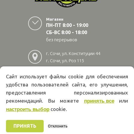
Магазин
ПН-ПТ 8:00 - 19:00
СБ-ВС 8:00 - 18:00
без перерывов
г. Сочи, ул. Конституции 44
г. Сочи, ул. Роз 115
г. Адлер, ул Авиационная
28/10
Сайт использует файлы cookie для обеспечения
удобства пользователей сайта, его улучшения,
8
(800)
222 02 01
предоставления персонализированных
Информация на сайте papakarlotools.ru не является публичной
рекомендаций. Вы можете
или
принять все
офертой. Указанные цены действуют только при оформлении заказа
cookie.
через интернет-магазин papakarlotools.ru.
настроить выбор
Цены в пунктах выдачи заказов и розничных магазинах компании
Папа Карло могут отличаться от указанных на сайте.
ПРИНЯТЬ
Отклонить