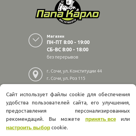
Магазин
ПН-ПТ 8:00 - 19:00
СБ-ВС 8:00 - 18:00
без перерывов
г. Сочи, ул. Конституции 44
г. Сочи, ул. Роз 115
г. Адлер, ул Авиационная
28/10
Сайт использует файлы cookie для обеспечения
удобства пользователей сайта, его улучшения,
8
(800)
222 02 01
предоставления персонализированных
Информация на сайте papakarlotools.ru не является публичной
рекомендаций. Вы можете
или
принять все
офертой. Указанные цены действуют только при оформлении заказа
cookie.
через интернет-магазин papakarlotools.ru.
настроить выбор
Цены в пунктах выдачи заказов и розничных магазинах компании