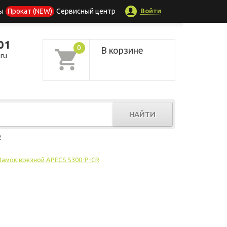
Войти
ы
Прокат (NEW)
Сервисный центр
01
0
В корзине
ru
НАЙТИ
р
Замок врезной APECS 5300-P-CR