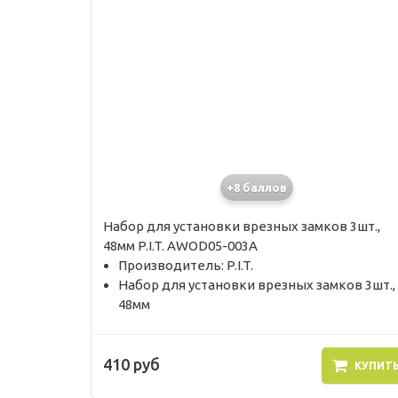
+8 баллов
Набор для установки врезных замков 3шт.,
48мм P.I.T. AWOD05-003A
Производитель: P.I.T.
Набор для установки врезных замков 3шт.,
48мм
410 руб
КУПИТ