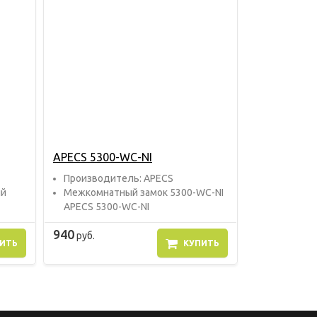
APECS 5300-WC-NI
Прoизвoдитель: APECS
ый
Межкомнатный замок 5300-WC-NI
APECS 5300-WC-NI
940
руб.
ИТЬ
КУПИТЬ