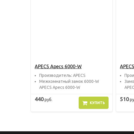
APECS Apecs 6000-W
APECS
Прoизвoдитель: APECS
Прoи
Межкомнатный замок 6000-W
Замо
APECS Apecs 6000-W
APEC
440
510
руб.
ру
КУПИТЬ