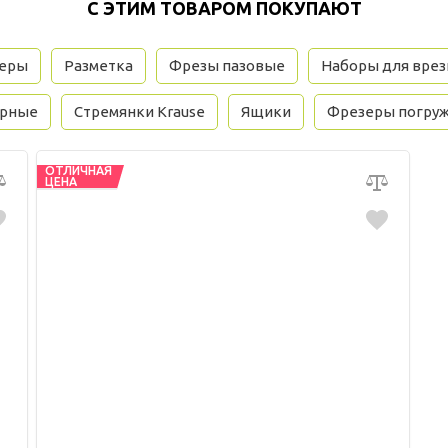
С ЭТИМ ТОВАРОМ ПОКУПАЮТ
зеры
Разметка
Фрезы пазовые
Наборы для врез
орные
Стремянки Krause
Ящики
Фрезеры погру
ОТЛИЧНАЯ
ЦЕНА