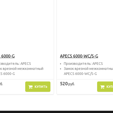
 6000-G
APECS 6000-WC/S-G
звoдитель: APECS
Прoизвoдитель: APECS
к врезной межкомнатный
Замок врезной межкомнатн
S 6000-G
APECS 6000-WC/S-G
520
б.
руб.
КУПИТЬ
КУП