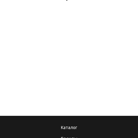
30.08.2018
Выбираем стабилизатор
напряжения
08.12.2017
10.10.2025
Подарочные
Теперь мы в MAX!
сертификаты
Каталог