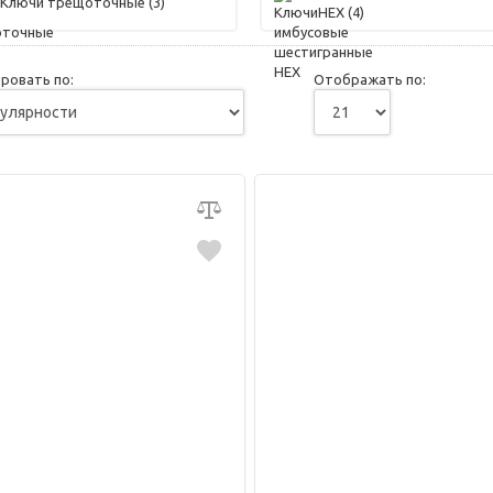
Ключи трещоточные
(3)
HEX
(4)
ровать по:
Отображать по: