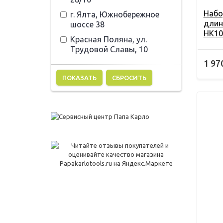
Набо
г. Ялта, Южнобережное
длин
шоссе 38
HK10
Красная Поляна, ул.
Трудовой Славы, 10
1 97
СБРОСИТЬ