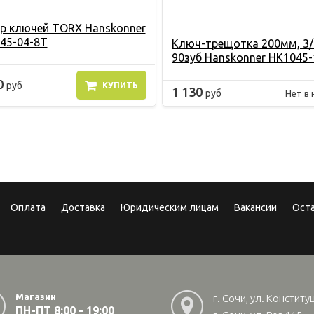
р ключей TORX Hanskonner
45-04-8T
Ключ-трещотка 200мм, 3/
90зуб Hanskonner HK1045-
0
руб
КУПИТЬ
1 130
руб
Нет в 
Оплата
Доставка
Юридическим лицам
Вакансии
Ост
Магазин
г. Сочи, ул. Конститу
ПН-ПТ 8:00 - 19:00