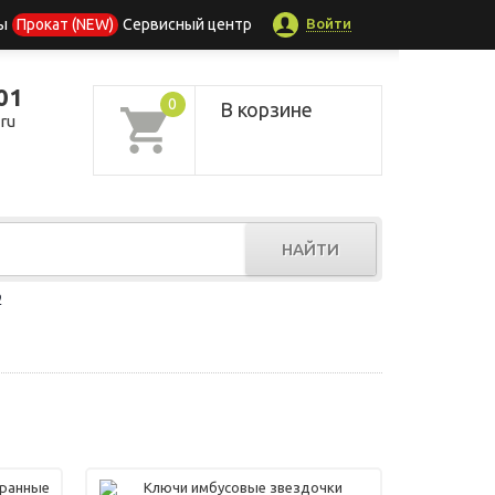
Войти
ы
Прокат (NEW)
Сервисный центр
01
0
В корзине
ru
НАЙТИ
р
гранные
Ключи имбусовые звездочки