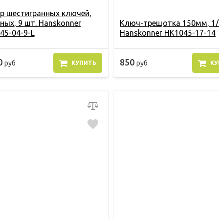
р шестигранных ключей,
ных, 9 шт. Hanskonner
Ключ-трещотка 150мм, 1/
45-04-9-L
Hanskonner HK1045-17-14
0
850
руб
руб
КУПИТЬ
КУ