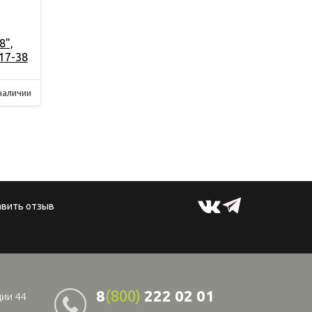
8",
17-38
наличии
авить отзыв
8
(800)
222 02 01
ции 44