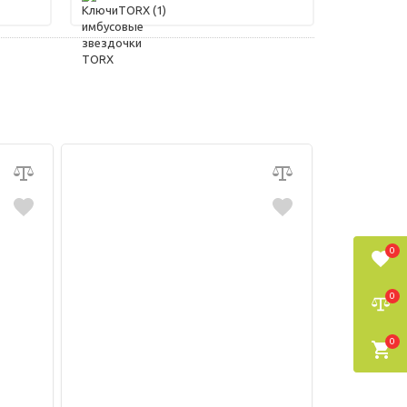
TORX
(1)
0
0
0