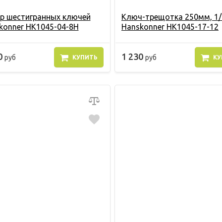
р шестигранных ключей
Ключ-трещотка 250мм, 1/
konner HK1045-04-8H
Hanskonner HK1045-17-12
0
1 230
руб
руб
КУПИТЬ
КУ