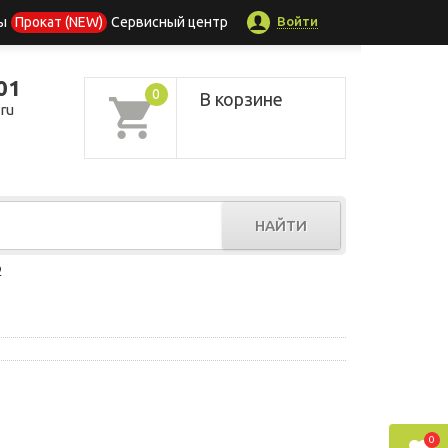
Войти
ы
Прокат (NEW)
Сервисный центр
01
0
В корзине
ru
НАЙТИ
р
0