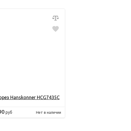
орез Hanskonner HCG7435C
90
руб
Нет в наличии