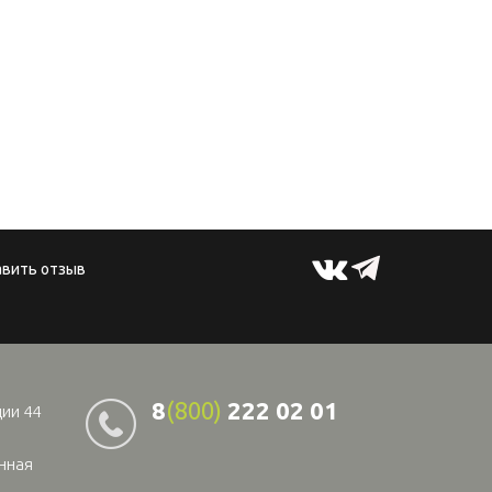
авить отзыв
8
(800)
222 02 01
ции 44
онная