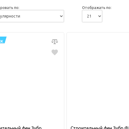
ровать по:
Отображать по:
АЖ
ительный фен Зубр
Строительный фен Зубр Ф