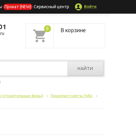
Войти
ы
Прокат (NEW)
Сервисный центр
01
0
В корзине
ru
НАЙТИ
р
 (строительные фены)
Термопистолеты Зубр