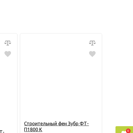
Строительный фен Зубр ФТ-
П1800 К
0
Т-