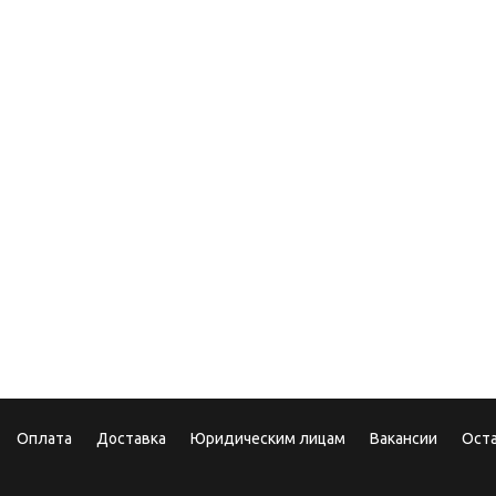
СТРОЕНИЕ,
ВНЕШНИЙ ВИД 
ПРЕИМУЩЕСТВ
ИСПОЛЬЗОВАН
.2017
10.10.2025
арочные сертификаты
Теперь мы в MAX!
Оплата
Доставка
Юридическим лицам
Вакансии
Ост