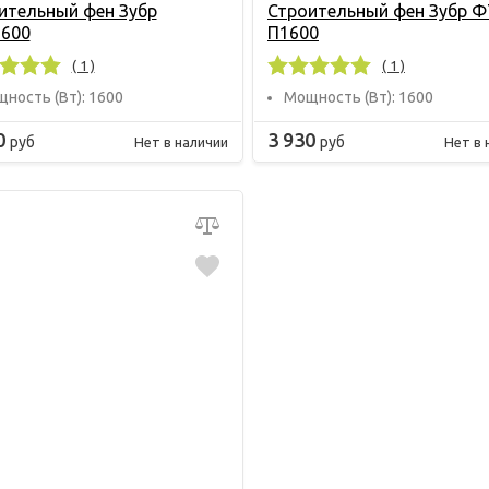
ительный фен Зубр
Строительный фен Зубр Ф
600
П1600
( 1 )
( 1 )
ность (Вт): 1600
Мощность (Вт): 1600
0
3 930
руб
руб
Нет в наличии
Нет в 