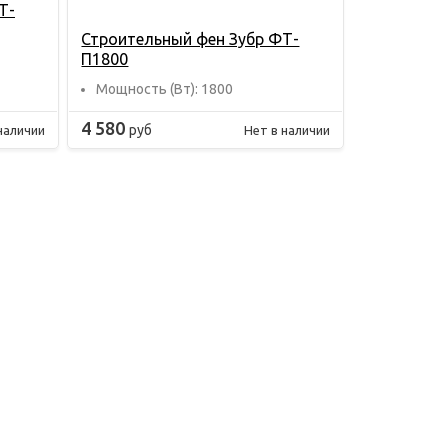
Т-
Строительный фен Зубр ФТ-
П1800
Мощность (Вт): 1800
4 580
руб
наличии
Нет в наличии