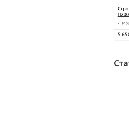
Стро
П200
Мощ
5 65
Ста
09.12
Пра
хра
инс
поч
важ