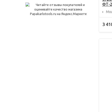
ФТ-2
Мощ
3 41