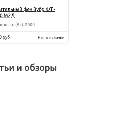
ительный фен Зубр ФТ-
0 М2Д
ность (Вт): 2000
0
руб
Нет в наличии
тьи и обзоры
.2021
01.12.2021
вила
Цифровая
03.02.2021
нения
платформа
трумента:
электроинструмента
ЭЛЕКТРИЧЕСКИ
ему это
Милуоки Milwaukee
НОЖНИЦЫ ПО
но?
ONE-KEY™
МЕТАЛЛУ: