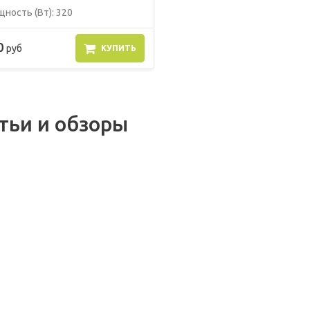
ность (Вт): 320
0
руб
КУПИТЬ
тьи и обзоры
.2021
01.12.2021
вила
Цифровая
03.02.2021
нения
платформа
трумента:
электроинструмента
ЭЛЕКТРИЧЕСКИ
ему это
Милуоки Milwaukee
НОЖНИЦЫ ПО
но?
ONE-KEY™
МЕТАЛЛУ:
СТРОЕНИЕ,
ВНЕШНИЙ ВИД 
ПРЕИМУЩЕСТВ