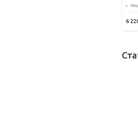
Мощ
6 22
Ста
09.12
Пра
хра
инс
поч
важ