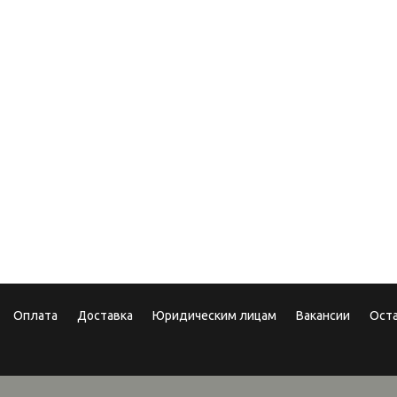
ИСПОЛЬЗОВАН
.2017
10.10.2025
арочные сертификаты
Теперь мы в MAX!
Оплата
Доставка
Юридическим лицам
Вакансии
Ост