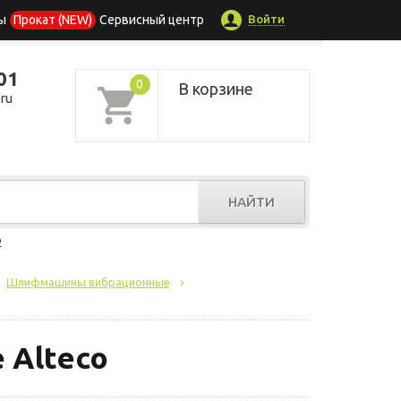
Войти
ы
Прокат (NEW)
Сервисный центр
01
0
В корзине
ru
НАЙТИ
р
Шлифмашины вибрационные
Alteco